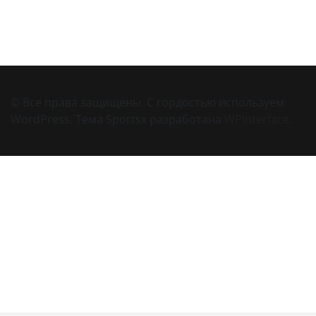
© Все права защищены. С гордостью используем
WordPress. Тема Sportsx разработана
WPInterface
.