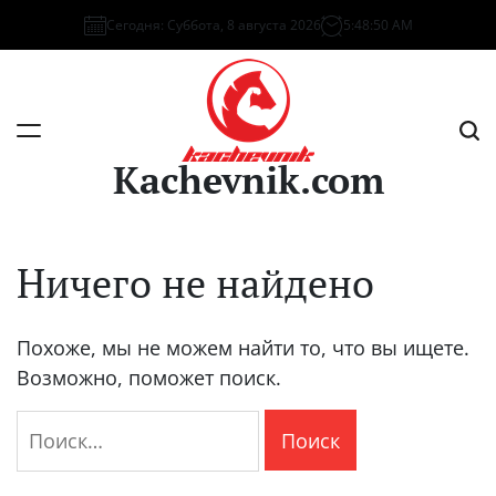
Перейти
Сегодня: Суббота, 8 августа 2026
5
:
48
:
50
AM
к
содержимому
Kachevnik.com
Ничего не найдено
Похоже, мы не можем найти то, что вы ищете.
Возможно, поможет поиск.
Найти: