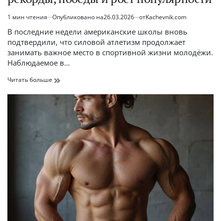
1 мин чтения
Опубликовано на
26.03.2026
от
Kachevnik.com
Расчётное
время
В последние недели американские школы вновь
чтения
подтвердили, что силовой атлетизм продолжает
занимать важное место в спортивной жизни молодёжи.
Наблюдаемое в…
Школьный
Читать больше
пауэрлифтинг
в
США:
рекорды,
победы
и
рост
популярности