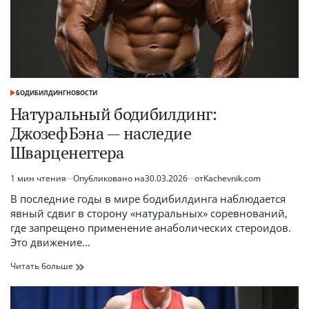
БОДИБИЛДИНГ
НОВОСТИ
ОПУБЛИКОВАНО
В
Натуральный бодибилдинг:
Джозеф Бэна — наследие
Шварценеггера
1 мин чтения
Опубликовано на
30.03.2026
от
Kachevnik.com
Расчётное
время
В последние годы в мире бодибилдинга наблюдается
чтения
явный сдвиг в сторону «натуральных» соревнований,
где запрещено применение анаболических стероидов.
Это движение…
Натуральный
Читать больше
бодибилдинг:
Джозеф Бэна
—