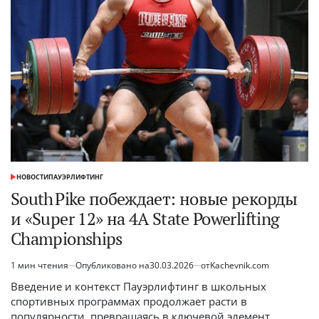
наследие
Шварценеггера
НОВОСТИ
ПАУЭРЛИФТИНГ
ОПУБЛИКОВАНО
В
South Pike побеждает: новые рекорды
и «Super 12» на 4A State Powerlifting
Championships
1 мин чтения
Опубликовано на
30.03.2026
от
Kachevnik.com
Расчётное
время
Введение и контекст Пауэрлифтинг в школьных
чтения
спортивных программах продолжает расти в
популярности, превращаясь в ключевой элемент