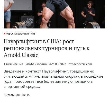
НОВОСТИ
ПАУЭРЛИФТИНГ
ОПУБЛИКОВАНО
В
Пауэрлифтинг в США: рост
региональных турниров и путь к
Arnold Classic
1 мин чтения
Опубликовано на
25.03.2026
от
Kachevnik.com
Расчётное
время
Введение и контекст Пауэрлифтинг, традиционно
чтения
считающийся «тяжёлыми видами спорта», в последние
годы приобретает всё более заметную позицию в
спортивной среде.…
Пауэрлифтинг
Читать больше
в
США:
рост