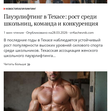
НОВОСТИ
ПАУЭРЛИФТИНГ
ОПУБЛИКОВАНО
В
Пауэрлифтинг в Техасе: рост среди
школьниц, команда и конкуренция
1 мин чтения
Опубликовано на
28.03.2026
от
Kachevnik.com
Расчётное
время
В последние годы в Техасе наблюдается устойчивый
чтения
рост популярности высоких уровней силового спорта
среди школьников. Техасская ассоциация женского
школьного пауэрлифтинга…
Пауэрлифтинг
Читать больше
в
Техасе:
рост
среди
школьниц,
команда
и
конкуренция