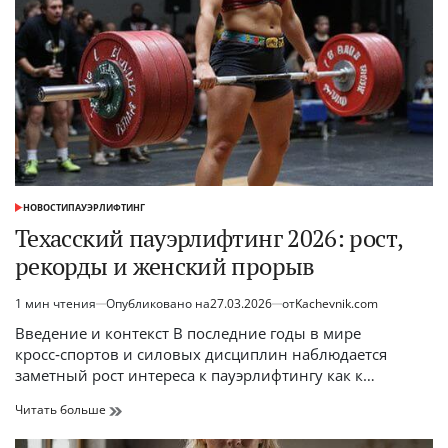
натуральном
бодибилдинге
НОВОСТИ
ПАУЭРЛИФТИНГ
ОПУБЛИКОВАНО
В
Техасский пауэрлифтинг 2026: рост,
рекорды и женский прорыв
1 мин чтения
Опубликовано на
27.03.2026
от
Kachevnik.com
Расчётное
время
Введение и контекст В последние годы в мире
чтения
кросс‑спортов и силовых дисциплин наблюдается
заметный рост интереса к пауэрлифтингу как к…
Техасский
Читать больше
пауэрлифтинг
2026: