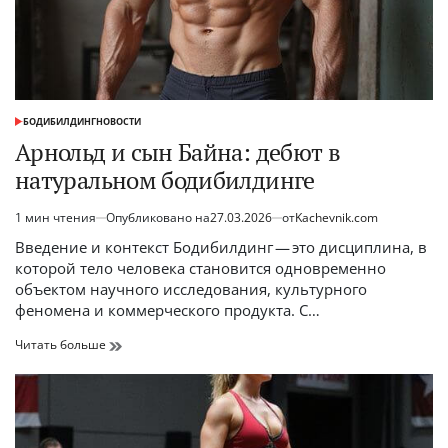
БОДИБИЛДИНГ
НОВОСТИ
ОПУБЛИКОВАНО
В
Арнольд и сын Байна: дебют в
натуральном бодибилдинге
1 мин чтения
Опубликовано на
27.03.2026
от
Kachevnik.com
Расчётное
время
Введение и контекст Бодибилдинг — это дисциплина, в
чтения
которой тело человека становится одновременно
объектом научного исследования, культурного
феномена и коммерческого продукта. С…
Арнольд
Читать больше
и
сын
Байна:
дебют
в