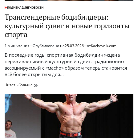
БОДИБИЛДИНГ
НОВОСТИ
ОПУБЛИКОВАНО
В
Трансгендерные бодибилдеры:
культурный сдвиг и новые горизонты
спорта
1 мин чтения
Опубликовано на
25.03.2026
от
Kachevnik.com
Расчётное
время
В последние годы спортивная бодибилдинг‑сцена
чтения
переживает явный культурный сдвиг: традиционно
ассоциируемый с «мacho» образом теперь становится
всё более открытым для…
Трансгендерные
Читать больше
бодибилдеры:
культурный
сдвиг
и
новые
горизонты
спорта