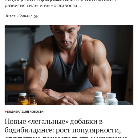
развития силы и выносливости…
South Pike
Читать больше
побеждает:
новые
рекорды
и
«Super
12»
на
4A
State
Powerlifting
Championships
БОДИБИЛДИНГ
НОВОСТИ
ОПУБЛИКОВАНО
В
Новые «легальные» добавки в
бодибилдинге: рост популярности,