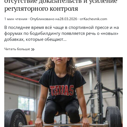
отсутствие доказательств и усиление
регуляторного контроля
1 мин чтения
Опубликовано на
28.03.2026
от
Kachevnik.com
Расчётное
время
В последнее время всё чаще в спортивной прессе и на
чтения
форумах по бодибилдингу появляется речь о «новых»
добавках, которые обещают…
Новые
Читать больше
«легальные»
добавки
в
бодибилдинге:
рост
популярности,
отсутствие
доказательств
и
усиление
регуляторного
контроля