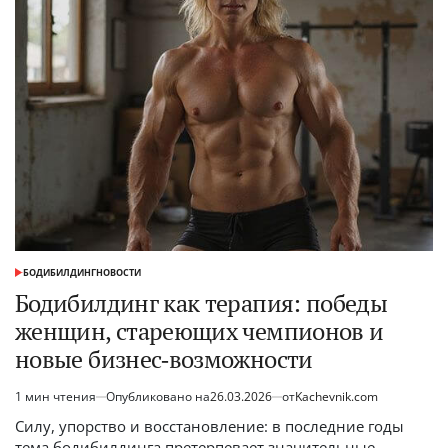
рост,
рекорды
и
женский
прорыв
БОДИБИЛДИНГ
НОВОСТИ
ОПУБЛИКОВАНО
В
Бодибилдинг как терапия: победы
женщин, стареющих чемпионов и
новые бизнес‑возможности
1 мин чтения
Опубликовано на
26.03.2026
от
Kachevnik.com
Расчётное
время
Силу, упорство и восстановление: в последние годы
чтения
тема бодибилдинга претерпевает значительные