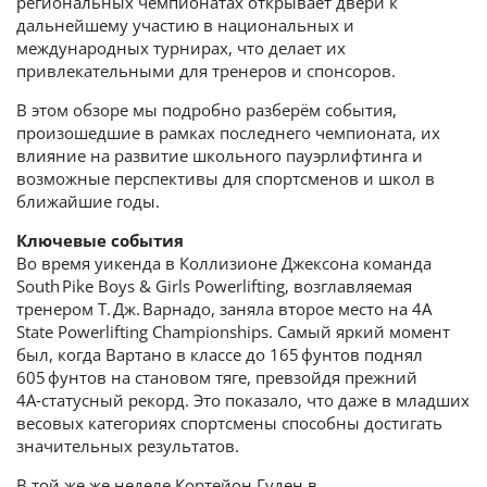
региональных чемпионатах открывает двери к
дальнейшему участию в национальных и
международных турнирах, что делает их
привлекательными для тренеров и спонсоров.
В этом обзоре мы подробно разберём события,
произошедшие в рамках последнего чемпионата, их
влияние на развитие школьного пауэрлифтинга и
возможные перспективы для спортсменов и школ в
ближайшие годы.
Ключевые события
Во время уикенда в Коллизионе Джексона команда
South Pike Boys & Girls Powerlifting, возглавляемая
тренером Т. Дж. Варнадо, заняла второе место на 4A
State Powerlifting Championships. Самый яркий момент
был, когда Вартано в классе до 165 фунтов поднял
605 фунтов на становом тяге, превзойдя прежний
4A‑статусный рекорд. Это показало, что даже в младших
весовых категориях спортсмены способны достигать
значительных результатов.
В той же же неделе Кортейон Гуден в