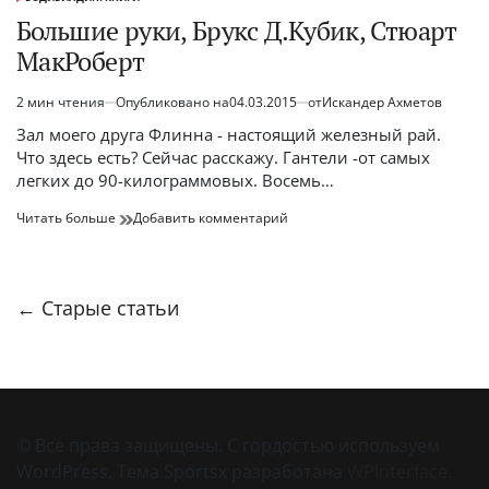
ОПУБЛИКОВАНО
В
Большие руки, Брукс Д.Кубик, Стюарт
МакРоберт
2 мин чтения
Опубликовано на
04.03.2015
от
Искандер Ахметов
Расчётное
время
Зал моего друга Флинна - настоящий железный рай.
чтения
Что здесь есть? Сейчас расскажу. Гантели -от самых
легких до 90-килограммовых. Восемь…
Большие
к
Читать больше
Добавить комментарий
руки,
Большие
Брукс
руки,
Д.Кубик,
Брукс
Стюарт
Д.Кубик,
Навигация
←
Старые статьи
МакРоберт
Стюарт
по
МакРоберт
записям
© Все права защищены. С гордостью используем
WordPress. Тема Sportsx разработана
WPInterface
.