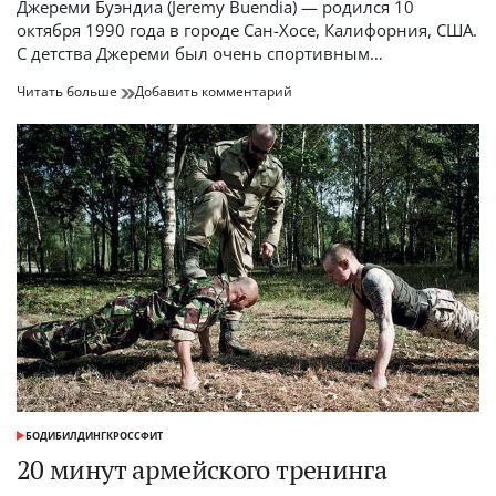
время
Джереми Буэндиа (Jeremy Buendia) — родился 10
чтения
октября 1990 года в городе Сан-Хосе, Калифорния, США.
С детства Джереми был очень спортивным…
Джереми
к
Читать больше
Добавить комментарий
Буэндиа
Джереми
(Jeremy
Буэндиа
Buendia)
(Jeremy
биография
Buendia)
биография
БОДИБИЛДИНГ
КРОССФИТ
ОПУБЛИКОВАНО
В
20 минут армейского тренинга