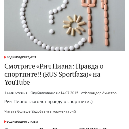
«Kachevnik»
клубе
«Kachevnik»
БОДИБИЛДИНГ
ДИЕТА
ОПУБЛИКОВАНО
В
Смотрите «Рич Пиана: Правда о
спортпите!! (RUS Sportfaza)» на
YouTube
1 мин чтения
Опубликовано на
14.07.2015
от
Искандер Ахметов
Расчётное
время
Рич Пиано глаголет правду о спортпите :)
чтения
Смотрите
к
Читать больше
Добавить комментарий
«Рич
Смотрите
Пиана:
«Рич
БОДИБИЛДИНГ
СТАТЬИ
ОПУБЛИКОВАНО
Правда
Пиана:
В