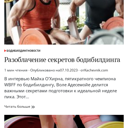
БОДИБИЛДИНГ
НОВОСТИ
ОПУБЛИКОВАНО
В
Разоблачение секретов бодибилдинга
1 мин чтения
Опубликовано на
07.10.2023
от
Kachevnik.com
Расчётное
время
В интервью Майка О’Хирна, пятикратного чемпиона
чтения
WBFF по бодибилдингу, Воле Адесемойе делится
важными секретами подготовки к идеальной неделе
пика. Этот…
Разоблачение
Читать больше
секретов
бодибилдинга