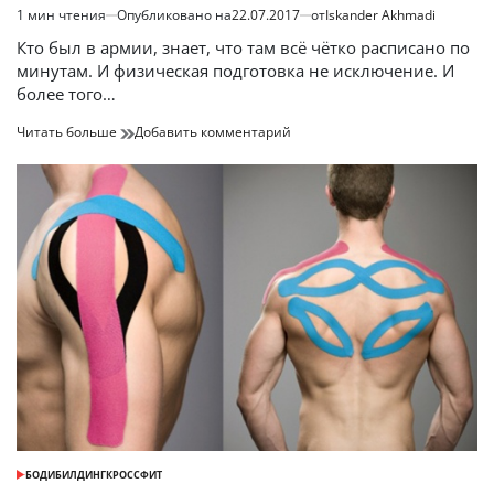
1 мин чтения
Опубликовано на
22.07.2017
от
Iskander Akhmadi
Расчётное
время
Кто был в армии, знает, что там всё чётко расписано по
чтения
минутам. И физическая подготовка не исключение. И
более того…
20
к
Читать больше
Добавить комментарий
минут
20
армейского
минут
тренинга
армейского
тренинга
БОДИБИЛДИНГ
КРОССФИТ
ОПУБЛИКОВАНО