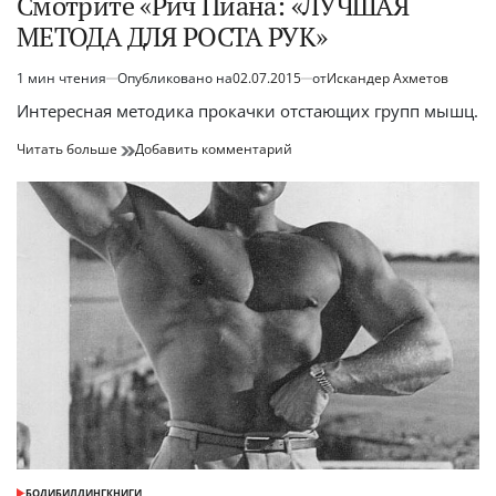
Смотрите «Рич Пиана: «ЛУЧШАЯ
о
Правда
МЕТОДА ДЛЯ РОСТА РУК»
спортпите!!
о
(RUS
спортпите!!
Sportfaza)»
(RUS
1 мин чтения
Опубликовано на
02.07.2015
от
Искандер Ахметов
Расчётное
на
Sportfaza)»
время
Интересная методика прокачки отстающих групп мышц.
YouTube
на
чтения
YouTube
Смотрите
к
Читать больше
Добавить комментарий
«Рич
Смотрите
Пиана:
«Рич
«ЛУЧШАЯ
Пиана:
МЕТОДА
«ЛУЧШАЯ
ДЛЯ
МЕТОДА
РОСТА
ДЛЯ
РУК»
РОСТА
РУК»
БОДИБИЛДИНГ
КНИГИ