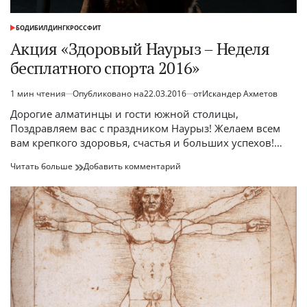
БОДИБИЛДИНГ
КРОССФИТ
ОПУБЛИКОВАНО
В
Акция «Здоровый Наурыз – Неделя
бесплатного спорта 2016»
1 мин чтения
Опубликовано на
22.03.2016
от
Искандер Ахметов
Расчётное
время
Дорогие алматинцы и гости южной столицы,
чтения
Поздравляем вас с праздником Наурыз! Желаем всем
вам крепкого здоровья, счастья и больших успехов!…
Акция
к
Читать больше
Добавить комментарий
«Здоровый
Акция
Наурыз
«Здоровый
–
Наурыз
Неделя
–
бесплатного
Неделя
спорта
бесплатного
2016»
спорта
2016»