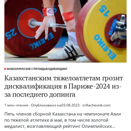
АНАБОЛИЧЕСКИЕ СТЕРОИДЫ
БОДИБИЛДИНГ
ОПУБЛИКОВАНО
В
Казахстанским тяжелоатлетам грозит
дисквалификация в Париже-2024 из-
за последнего допинга
1 мин чтения
Опубликовано на
03.08.2023
от
Kachevnik.com
Расчётное
время
Пять членов сборной Казахстана на чемпионате Азии
чтения
по тяжелой атлетике в мае, в том числе золотой
медалист, возглавляющий рейтинг Олимпийских…