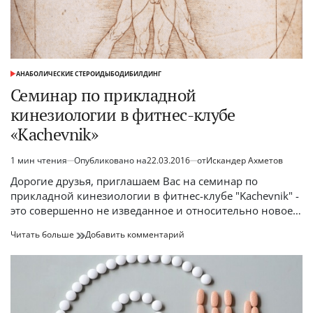
АНАБОЛИЧЕСКИЕ СТЕРОИДЫ
БОДИБИЛДИНГ
ОПУБЛИКОВАНО
В
Семинар по прикладной
кинезиологии в фитнес-клубе
«Kachevnik»
1 мин чтения
Опубликовано на
22.03.2016
от
Искандер Ахметов
Расчётное
время
Дорогие друзья, приглашаем Вас на семинар по
чтения
прикладной кинезиологии в фитнес-клубе "Kachevnik" -
это совершенно не изведанное и относительно новое…
Семинар
к
Читать больше
Добавить комментарий
по
Семинар
прикладной
по
кинезиологии
прикладной
в
кинезиологии
фитнес-
в
клубе
фитнес-