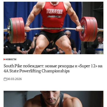
НОВОСТИ
ОПУБЛИКОВАНО
В
South Pike побеждает: новые рекорды и «Super 12» на
4A State Powerlifting Championships
30.03.2026
Опубликовано
на