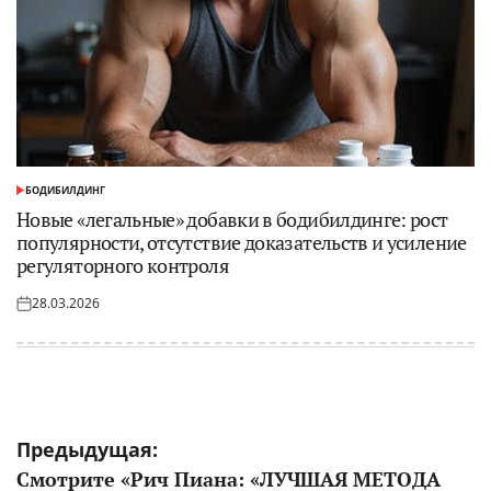
БОДИБИЛДИНГ
ОПУБЛИКОВАНО
В
Новые «легальные» добавки в бодибилдинге: рост
популярности, отсутствие доказательств и усиление
регуляторного контроля
28.03.2026
Опубликовано
на
Навигация
Предыдущая:
Смотрите «Рич Пиана: «ЛУЧШАЯ МЕТОДА
по