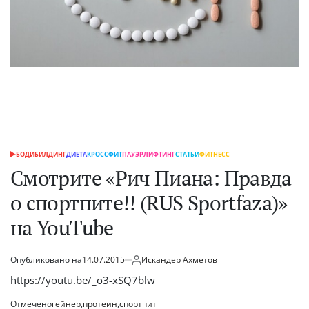
БОДИБИЛДИНГ
ДИЕТА
КРОССФИТ
ПАУЭРЛИФТИНГ
СТАТЬИ
ФИТНЕСС
ОПУБЛИКОВАНО
В
Смотрите «Рич Пиана: Правда
о спортпите!! (RUS Sportfaza)»
на YouTube
Опубликовано на
14.07.2015
Искандер Ахметов
от
https://youtu.be/_o3-xSQ7blw
Отмечено
гейнер
,
протеин
,
спортпит