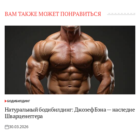
ВАМ ТАКЖЕ МОЖЕТ ПОНРАВИТЬСЯ
БОДИБИЛДИНГ
ОПУБЛИКОВАНО
В
Натуральный бодибилдинг: Джозеф Бэна — наследие
Шварценеггера
30.03.2026
Опубликовано
на