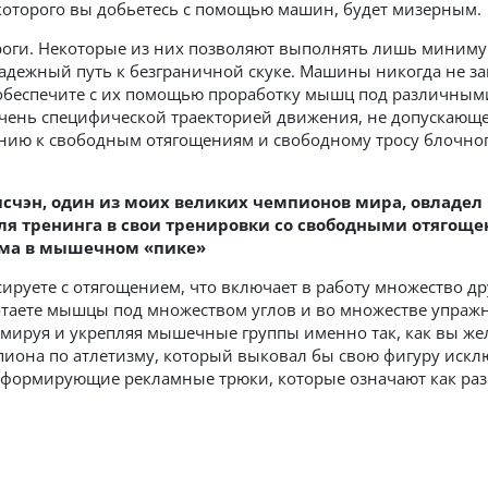
 которого вы добьетесь с помощью машин, будет мизерным.
ги. Некоторые из них позволяют выполнять лишь миниму
дежный путь к безграничной скуке. Машины никогда не за
 обеспечите с их помощью проработку мышц под различными
чень специфической траекторией движения, не допускающе
ению к свободным отягощениям и свободному тросу блочног
счэн, один из моих великих чемпионов мира, овладел
я тренинга в свои тренировки со свободными отягоще
ма в мышечном «пике»
ируете с отягощением, что включает в работу множество д
таете мышцы под множеством углов и во множестве упраж
мируя и укрепляя мышечные группы именно так, как вы жел
пиона по атлетизму, который выковал бы свою фигуру иск
нформирующие рекламные трюки, которые означают как раз