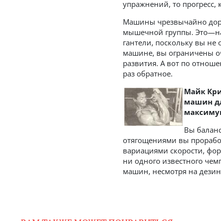
упражнений, то прогресс,
Машины чрезвычайно доро
мышечной группы. Это—на
гантели, поскольку вы не
машине, вы ограничены о
развития. А вот по отнош
раз обратное.
Майк Кри
машин дл
максиму
Вы баланс
отягощениями вы прорабо
вариациями скорости, фор
ни одного известного чем
машин, несмотря на дези