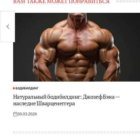
ВАМ ТАКЖЕ МОЖЕТ ПОНРАВИТЬСЯ
БОДИБИЛДИНГ
ОПУБЛИКОВАНО
В
Натуральный бодибилдинг: Джозеф Бэна —
наследие Шварценеггера
30.03.2026
Опубликовано
на