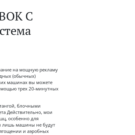
ВОК С
стема
имание на мощную рекламу
дных (обычных)
а их машинах вы можете
омощью трех 20-минутных
штангой, блочными
ета Действительно, мои
шц, особенно для
ни лишь машины не будут
тягощении и аэробных