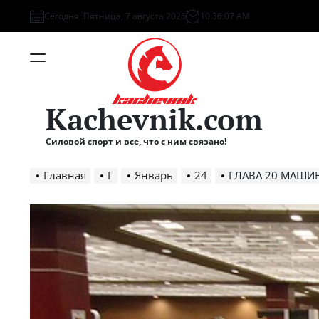
Перейти
Сегодня: Пятница, 7 августа 2026
10
:
36
:
09
AM
к
содержимому
Меню
Kachevnik.com
Силовой спорт и все, что с ним связано!
Главная
Г
Январь
24
ГЛАВА 20 МАШИНЫ ДЛЯ ТРЕН