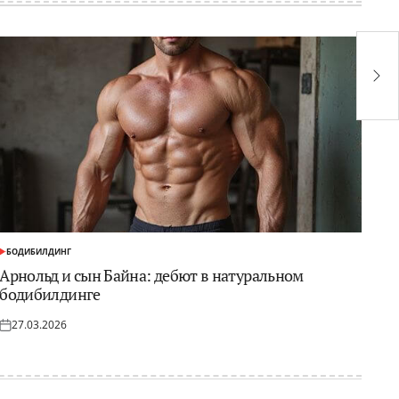
Г
Д
В
т
БОДИБИЛДИНГ
ОПУБЛИКОВАНО
В
Арнольд и сын Байна: дебют в натуральном
бодибилдинге
27.03.2026
Опубликовано
на