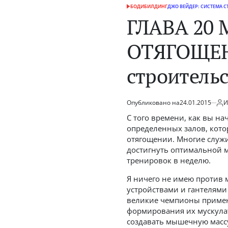
БОДИБИЛДИНГ
ДЖО ВЕЙДЕР: СИСТЕМА С
ОПУБЛИКОВАНО
В
ГЛАВА 20
ОТЯГОЩЕНИ
строительс
Опубликовано на
24.01.2015
И
от
С того времени, как вы н
определенных залов, кот
отягощении. Многие служи
достигнуть оптимальной 
тренировок в неделю.
Я ничего не имею против
устройствами и гантелями
великие чемпионы примен
формирования их мускулат
создавать мышечную массу