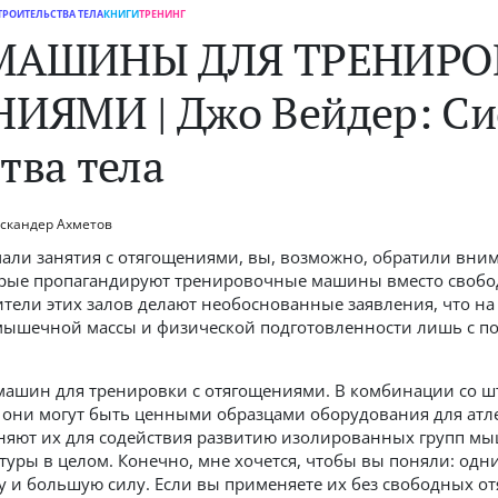
ТРОИТЕЛЬСТВА ТЕЛА
КНИГИ
ТРЕНИНГ
 МАШИНЫ ДЛЯ ТРЕНИРО
ЯМИ | Джо Вейдер: Си
тва тела
скандер Ахметов
ачали занятия с отягощениями, вы, возможно, обратили вн
орые пропагандируют тренировочные машины вместо свобо
тели этих залов делают необоснованные заявления, что н
мышечной массы и физической подготовленности лишь с п
 машин для тренировки с отягощениями. В комбинации со 
 они могут быть ценными образцами оборудования для атл
яют их для содействия развитию изолированных групп мы
уры в целом. Конечно, мне хочется, чтобы вы поняли: од
 и большую силу. Если вы применяете их без свободных о