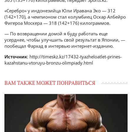
305 (135+170) килограммов, передает
Sports.kz
.
«Серебро» у индонезийца Юли Иравана Эко — 312
(142+170), а чемпионом стал колумбиец Оскар Албейро
Фигероа Москера — 318 (142+176) килограммов.
— По возвращении домой я буду работать еще
усерднее, чтобы улучшить свой результат в Японии, —
пообещал Фархад в интервью интернет-изданию.
Источник
:
http://timeskz.kz/17432-tyazheloatlet-prines-
kazahstanu-vtoruyu-bronzu-olimpiady.html
ВАМ ТАКЖЕ МОЖЕТ ПОНРАВИТЬСЯ