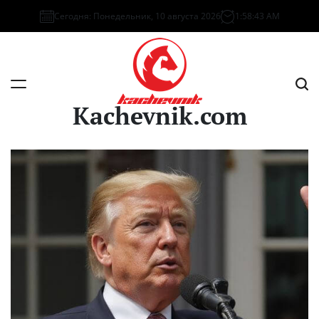
Перейти
Сегодня: Понедельник, 10 августа 2026
1
:
58
:
43
AM
к
содержимому
Kachevnik.com