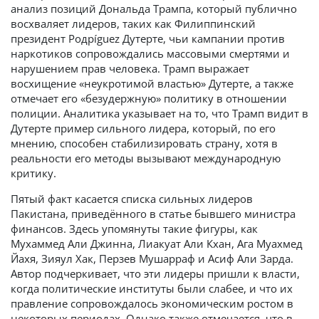
анализ позиций Дональда Трампа, который публично
восхваляет лидеров, таких как Филиппинский
президент Родрíguez Дутерте, чьи кампании против
наркотиков сопровождались массовыми смертями и
нарушением прав человека. Трамп выражает
восхищение «неукротимой властью» Дутерте, а также
отмечает его «безудержную» политику в отношении
полиции. Аналитика указывает на то, что Трамп видит в
Дутерте пример сильного лидера, который, по его
мнению, способен стабилизировать страну, хотя в
реальности его методы вызывают международную
критику.
Пятый факт касается списка сильных лидеров
Пакистана, приведённого в статье бывшего министра
финансов. Здесь упомянуты такие фигуры, как
Мухаммед Али Джинна, Лиакуат Али Кхан, Ага Муахмед
Йахя, Зияул Хак, Перзев Мушарраф и Асиф Али Зарда.
Автор подчеркивает, что эти лидеры пришли к власти,
когда политические институты были слабее, и что их
правление сопровождалось экономическим ростом в
некоторых периодах. Однако также отмечается, что в