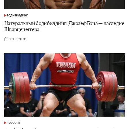
БОДИБИЛДИНГ
ОПУБЛИКОВАНО
В
Натуральный бодибилдинг: Джозеф Бэна — наследие
Шварценеггера
30.03.2026
Опубликовано
на
НОВОСТИ
ОПУБЛИКОВАНО
В