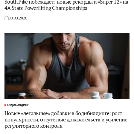
South Pike побеждает: новые рекорды и «Super 12» на
4A State Powerlifting Championships
30.03.2026
Опубликовано
на
БОДИБИЛДИНГ
ОПУБЛИКОВАНО
В
Новые «легальные» добавки в бодибилдинге: рост
популярности, отсутствие доказательств и усиление
регуляторного контроля