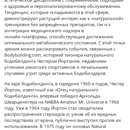
эстетической дисциплины с современными подходами
к здоровью и персонализированному обслуживанию.
Тенденции, которые складываются в этой сфере,
демонстрируют растущий интерес как к «натуральной»
тренировке без запрещённых препаратов, так и к
интеграции медицинского надзора в
онлайн‑платформы, способствующие достижению
оптимального метаболического состояния. С этой точки
зрения можно рассматривать события, связанные с
Bodybuilding.com, историей пионера натурального
бодибилдинга Честером Йортаном, недавними
успехами азиатских спортсменов и печальными
случаями утрат среди активных бодибилдеров.
На заре бодибилдинга, в середине 1960‑х годов, Честер
Йортон, известный как «Отец натурального
бодибилдинга», впервые победил Арнольда
Шварценеггера на NABBA Amateur Mr. Universe в 1966
году. Уже в 1964 году Йортон стал свидетелем
распространения стероидов и, узнав об их вредных
последствиях от врача, публично выступил против их
использования. В 1975 году он основал Natural