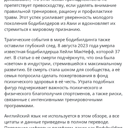
препятствует превосходству, если уделять внимание
правильной тренировке, рациону и профилактике
травм. Этот успех усиливает уверенность молодого
поколения бодибилдеров из Азии и вдохновляет их
стремиться к мировому признанию.
Трагические события в мире бодибилдинга также
оставили глубокий след. 8 августа 2023 года умерла
известная бодибилдерша Хейли МакНефф, которой 37
лет. В статье о её смерти подчёркнуто, что она была
«светом» в индустрии, стремившейся к максимальному
развитию. Её смерть стала шоком для сообщества, а её
семья попросила сделать пожертвования в фонд
психического здоровья в её честь. Утрата подобных
фигур подчеркивает важность психического и
физического благополучия спортсменов, а также риски,
связанные с интенсивными тренировочными
программа
ми.
Английский язык не используется в этом обзоре, а все
цитаты и данные приведены в полном переводе.
Появление цифровых платформ, таких как Bodybuilding