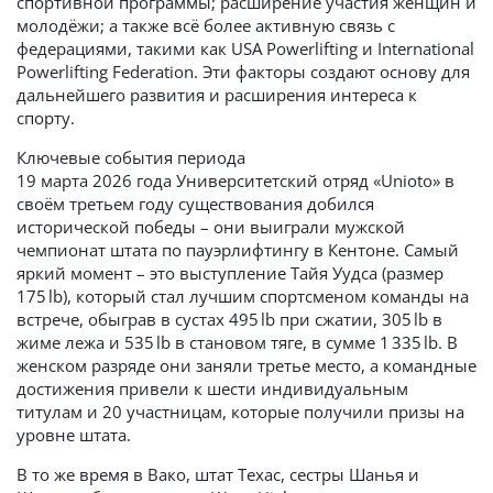
спортивной программы; расширение участия женщин и
молодёжи; а также всё более активную связь с
федерациями, такими как USA Powerlifting и International
Powerlifting Federation. Эти факторы создают основу для
дальнейшего развития и расширения интереса к
спорту.
Ключевые события периода
19 марта 2026 года Университетский отряд «Unioto» в
своём третьем году существования добился
исторической победы – они выиграли мужской
чемпионат штата по пауэрлифтингу в Кентоне. Самый
яркий момент – это выступление Тайя Уудса (размер
175 lb), который стал лучшим спортсменом команды на
встрече, обыграв в сустах 495 lb при сжатии, 305 lb в
жиме лежа и 535 lb в становом тяге, в сумме 1 335 lb. В
женском разряде они заняли третье место, а командные
достижения привели к шести индивидуальным
титулам и 20 участницам, которые получили призы на
уровне штата.
В то же время в Вако, штат Техас, сестры Шанья и