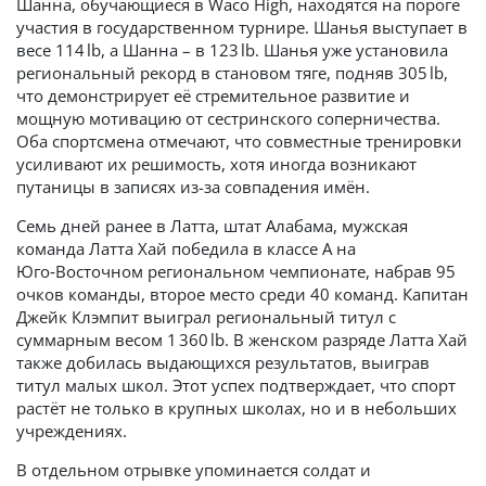
Шанна, обучающиеся в Waco High, находятся на пороге
участия в государственном турнире. Шанья выступает в
весе 114 lb, а Шанна – в 123 lb. Шанья уже установила
региональный рекорд в становом тяге, подняв 305 lb,
что демонстрирует её стремительное развитие и
мощную мотивацию от сестринского соперничества.
Оба спортсмена отмечают, что совместные тренировки
усиливают их решимость, хотя иногда возникают
путаницы в записях из-за совпадения имён.
Семь дней ранее в Латта, штат Алабама, мужская
команда Латта Хай победила в классе A на
Юго‑Восточном региональном чемпионате, набрав 95
очков команды, второе место среди 40 команд. Капитан
Джейк Клэмпит выиграл региональный титул с
суммарным весом 1 360 lb. В женском разряде Латта Хай
также добилась выдающихся результатов, выиграв
титул малых школ. Этот успех подтверждает, что спорт
растёт не только в крупных школах, но и в небольших
учреждениях.
В отдельном отрывке упоминается солдат и