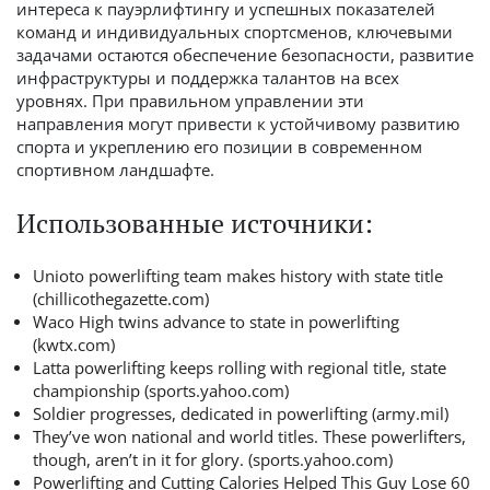
интереса к пауэрлифтингу и успешных показателей
команд и индивидуальных спортсменов, ключевыми
задачами остаются обеспечение безопасности, развитие
инфраструктуры и поддержка талантов на всех
уровнях. При правильном управлении эти
направления могут привести к устойчивому развитию
спорта и укреплению его позиции в современном
спортивном ландшафте.
Использованные источники:
Unioto powerlifting team makes history with state title
(chillicothegazette.com)
Waco High twins advance to state in powerlifting
(kwtx.com)
Latta powerlifting keeps rolling with regional title, state
championship (sports.yahoo.com)
Soldier progresses, dedicated in powerlifting (army.mil)
They’ve won national and world titles. These powerlifters,
though, aren’t in it for glory. (sports.yahoo.com)
Powerlifting and Cutting Calories Helped This Guy Lose 60