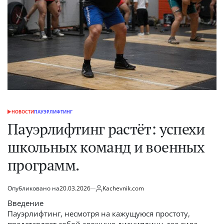
НОВОСТИ
ПАУЭРЛИФТИНГ
ОПУБЛИКОВАНО
В
Пауэрлифтинг растёт: успехи
школьных команд и военных
программ.
Опубликовано на
20.03.2026
Kachevnik.com
от
Введение
Пауэрлифтинг, несмотря на кажущуюся простоту,