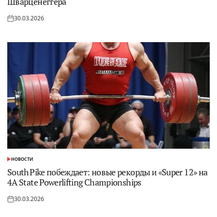
Шварценеггера
30.03.2026
Опубликовано
на
НОВОСТИ
ОПУБЛИКОВАНО
В
South Pike побеждает: новые рекорды и «Super 12» на
4A State Powerlifting Championships
30.03.2026
Опубликовано
на