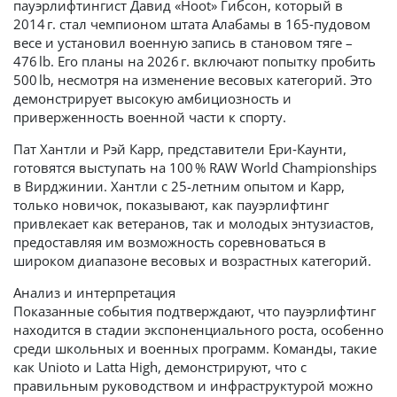
пауэрлифтингист Давид «Hoot» Гибсон, который в
2014 г. стал чемпионом штата Алабамы в 165‑пудовом
весе и установил военную запись в становом тяге –
476 lb. Его планы на 2026 г. включают попытку пробить
500 lb, несмотря на изменение весовых категорий. Это
демонстрирует высокую амбициозность и
приверженность военной части к спорту.
Пат Хантли и Рэй Карр, представители Ери‑Каунти,
готовятся выступать на 100 % RAW World Championships
в Вирджинии. Хантли с 25-летним опытом и Карр,
только новичок, показывают, как пауэрлифтинг
привлекает как ветеранов, так и молодых энтузиастов,
предоставляя им возможность соревноваться в
широком диапазоне весовых и возрастных категорий.
Анализ и интерпретация
Показанные события подтверждают, что пауэрлифтинг
находится в стадии экспоненциального роста, особенно
среди школьных и военных программ. Команды, такие
как Unioto и Latta High, демонстрируют, что с
правильным руководством и инфраструктурой можно