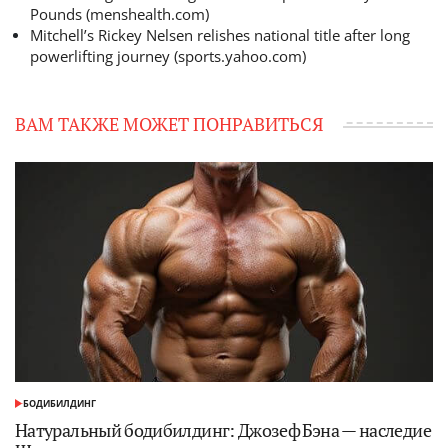
Pounds (menshealth.com)
Mitchell’s Rickey Nelsen relishes national title after long
powerlifting journey (sports.yahoo.com)
ВАМ ТАКЖЕ МОЖЕТ ПОНРАВИТЬСЯ
БОДИБИЛДИНГ
ОПУБЛИКОВАНО
В
Натуральный бодибилдинг: Джозеф Бэна — наследие